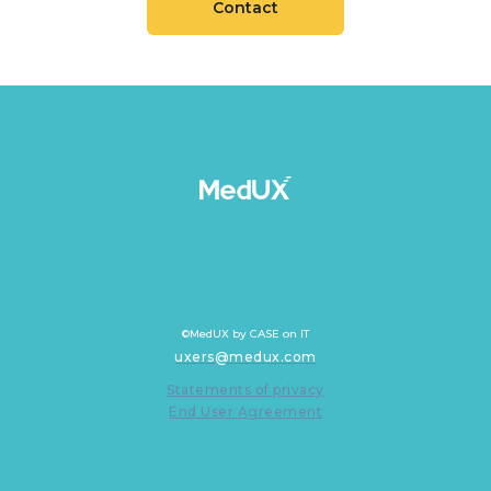
Contact
©MedUX by CASE on IT
uxers@medux.com
Statements of privacy
End User Agreement